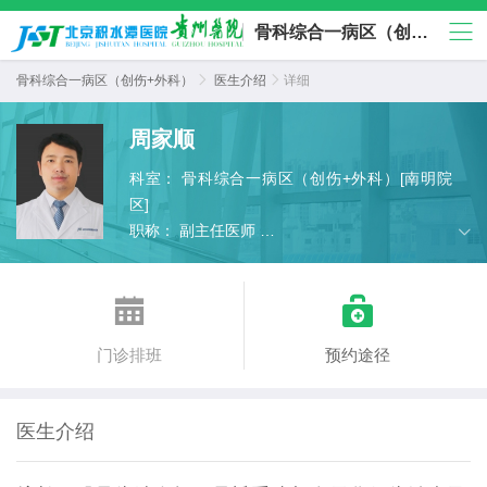
骨科综合一病区（创伤+外科）
骨科综合一病区（创伤+外科）

医生介绍

详细
周家顺
科室：
骨科综合一病区（创伤+外科）[南明院
区]
职称：
副主任医师
擅长：
肢体、指体离断再植与功能重建，手指
缺损修饰性再造，全身各部位骨缺损的重建与修


复，骨髓炎、骨感染、骨缺损的治疗，全身各部
位组织缺损的显微修复与重建，肢体肌腱、血
门诊排班
预约途径
管、神经损伤及缺损的修复与重建治疗，骨盆、
髋臼、肩胛区与上肢、下肢、骨科复杂创伤及骨
病的治疗，肩、肘、腕、踝、手指关节置换与修
医生介绍
复重建治疗。