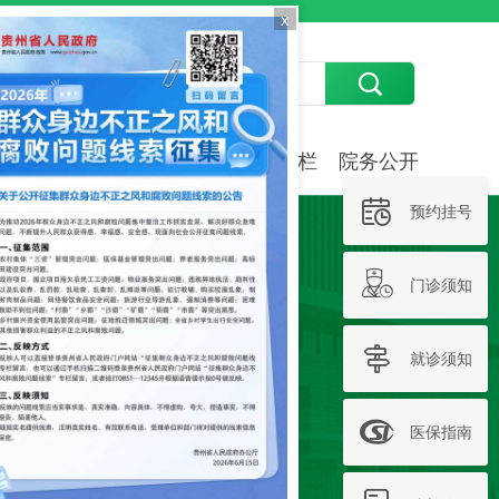
x
骨科医院·公益

全
科教研究
护理园地
专题专栏
院务公开

预约挂号

门诊须知

就诊须知

医保指南