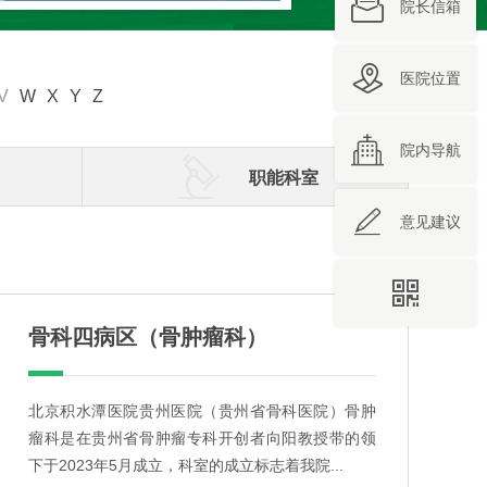

院长信箱

医院位置
V
W
X
Y
Z

院内导航

职能科室

意见建议

骨科四病区（骨肿瘤科）
北京积水潭医院贵州医院（贵州省骨科医院）骨肿
瘤科是在贵州省骨肿瘤专科开创者向阳教授带的领
下于2023年5月成立，科室的成立标志着我院...