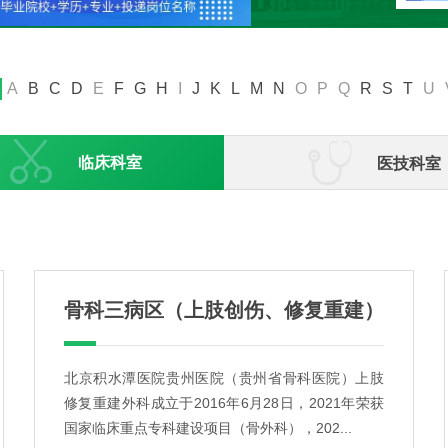
A
B
C
D
E
F
G
H
I
J
K
L
M
N
O
P
Q
R
S
T
U


临床科室
医技科室
骨科三病区（上肢创伤、修复重建）
北京积水潭医院贵州医院（贵州省骨科医院）上肢
修复重建外科成立于2016年6月28日，2021年荣获
国家临床重点专科建设项目（骨外科），202...