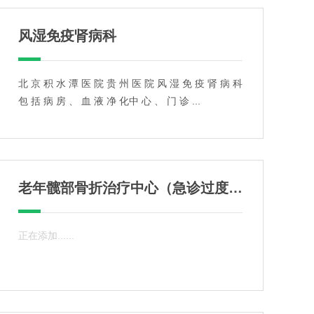
风湿免疫肾病科
北 京 积 水 潭 医 院 贵 州 医 院 风 湿 免 疫 肾 病 科
包 括 病 房 、 血 液 净 化中 心 、 门 诊 ...
老年髋部骨折治疗中心（急诊过度病房）
正在添加......