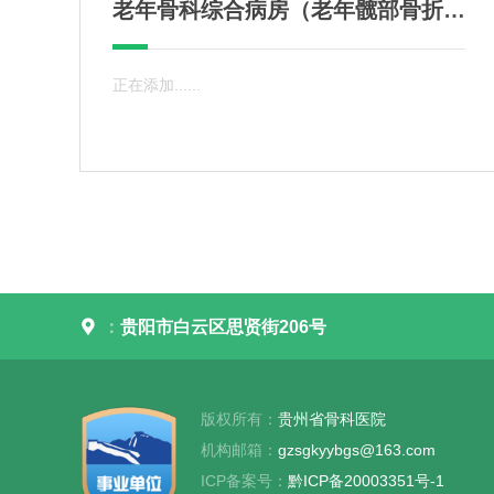
老年骨科综合病房（老年髋部骨折治疗中心）
正在添加......

：
贵阳市白云区思贤街206号
版权所有：
贵州省骨科医院
机构邮箱：
gzsgkyybgs@163.com
ICP备案号：
黔ICP备20003351号-1