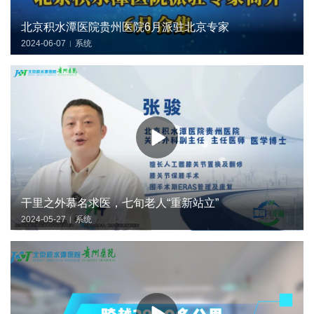
北京积水潭医院贵州医院6月派驻北京专家
2024-06-07
系统
|
干里之外慕名求医，七旬老人“重新站立”
2024-05-27
系统
|