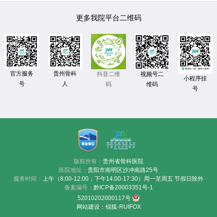
更多我院平台二维码
官方服务
贵州骨科
视频号二
抖音二维
小程序挂
号
人
维码
码
号
版权所有：
贵州省骨科医院
医院地址：
贵阳市南明区沙冲南路25号
服务时间：
上午（8:00-12:00；下午14:00-17:30）周一至周五 节假日除外
备案编号：
黔ICP备20003351号-1
52010202000117号
网站建设
：
锐狐-RUIFOX