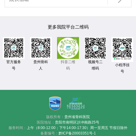

更多我院平台二维码
官方服务
贵州骨科
视频号二
抖音二维
小程序挂
号
人
维码
码
号
版权所有：
贵州省骨科医院
医院地址：
贵阳市南明区沙冲南路25号
服务时间：
上午（8:00-12:00；下午14:00-17:30）周一至周五 节假日除外
备案编号：
黔ICP备20003351号-1